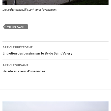
Digue d’Ermenouville, 24h après l’évènement
MIS-EN-AVANT
Navigation
ARTICLE PRÉCÉDENT
des
Entretien des bassins sur le Bv de Saint Valery
articles
ARTICLE SUIVANT
Balade au cœur d’une vallée