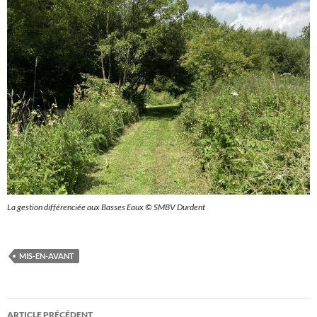
La gestion différenciée aux Basses Eaux © SMBV Durdent
MIS-EN-AVANT
Navigation
ARTICLE PRÉCÉDENT