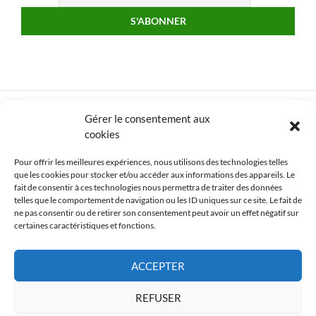
Gérer le consentement aux
cookies
Pour offrir les meilleures expériences, nous utilisons des technologies telles
que les cookies pour stocker et/ou accéder aux informations des appareils. Le
fait de consentir à ces technologies nous permettra de traiter des données
telles que le comportement de navigation ou les ID uniques sur ce site. Le fait de
ne pas consentir ou de retirer son consentement peut avoir un effet négatif sur
certaines caractéristiques et fonctions.
ACCEPTER
REFUSER
Mentions légales
I
Plan du site
I © 2016 SMBV I Propulsé par