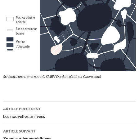
Schéma d’une trame noire © SMBV Durdent (Créé sur Canva.com)
Navigation
ARTICLE PRÉCÉDENT
des
Les nouvelles arrivées
articles
ARTICLE SUIVANT
Zoom sur les amphibiens