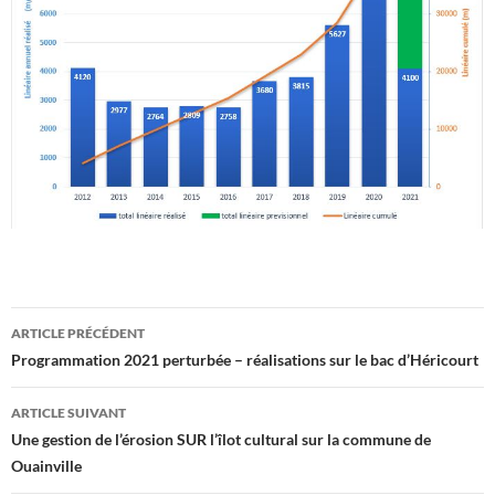
Navigation
ARTICLE PRÉCÉDENT
des
Programmation 2021 perturbée – réalisations sur le bac d’Héricourt
articles
ARTICLE SUIVANT
Une gestion de l’érosion SUR l’îlot cultural sur la commune de
Ouainville