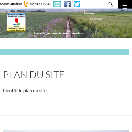
SMBV Durdent
02 35 57 92 30
Recherche
Aménager
MENU
Conseiller
PRINCI
Transmettre
Ensemble, prévenons le risque d'inondation
ALLER
AU
CONTENU
PLAN DU SITE
bientôt le plan du site