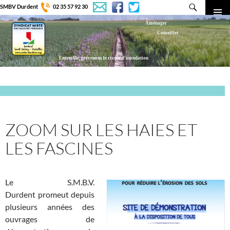
SMBV Durdent
02 35 57 92 30
Recherche
Aménager
MENU
Conseiller
PRINCI
Transmettre
Ensemble, prévenons le risque d'inondation
ALLER
AU
CONTENU
ZOOM SUR LES HAIES ET
LES FASCINES
Le S.M.B.V.
Durdent promeut depuis
plusieurs années des
ouvrages de